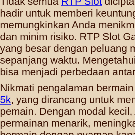
Tidak semua
RTP Slot
dicipt
hadir untuk memberi keuntung
memungkinkan Anda menikma
dan minim risiko. RTP Slot 
yang besar dengan peluang m
sepanjang waktu. Mengetahui
bisa menjadi perbedaan anta
Nikmati pengalaman bermain 
5k
, yang dirancang untuk mem
pemain. Dengan modal kecil,
permainan menarik, meningka
bermain dengan nyaman kapa