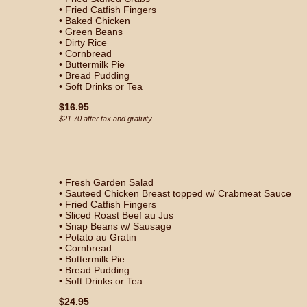
• Fried Catfish Fingers
• Baked Chicken
• Green Beans
• Dirty Rice
• Cornbread
• Buttermilk Pie
• Bread Pudding
• Soft Drinks or Tea
$16.95
$21.70 after tax and gratuity
• Fresh Garden Salad
• Sauteed Chicken Breast topped w/ Crabmeat Sauce
• Fried Catfish Fingers
• Sliced Roast Beef au Jus
• Snap Beans w/ Sausage
• Potato au Gratin
• Cornbread
• Buttermilk Pie
• Bread Pudding
• Soft Drinks or Tea
$24.95